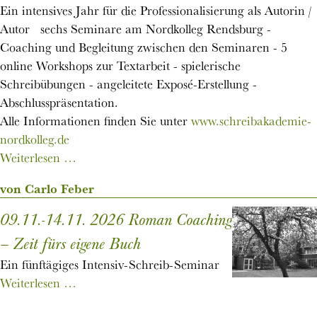
Ein intensives Jahr für die Professionalisierung als Autorin /
Autor sechs Seminare am Nordkolleg Rendsburg -
Coaching und Begleitung zwischen den Seminaren - 5
online Workshops zur Textarbeit - spielerische
Schreibübungen - angeleitete Exposé-Erstellung -
Abschlusspräsentation.
Alle Informationen finden Sie unter
www.schreibakademie-
nordkolleg.de
07.09.2026
Weiterlesen …
-13.06.2026
von Carlo Feber
Schreibakademie
am
09.11.-14.11. 2026 Roman Coaching
Nordkolleg
– Zeit fürs eigene Buch
Ein fünftägiges Intensiv-Schreib-Seminar
09.11.-14.11.
Weiterlesen …
2026